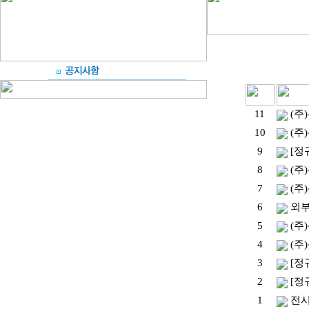
11
(주
10
(주
9
[정
8
(주
7
(주
6
외부
5
(주
4
(주
3
[정
2
[정
1
전시