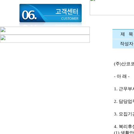
제 목
작성자
(주)산코
- 아 래 -
1. 근무부
2. 담당업
3. 모집기
4. 복리후생
(1) 생활